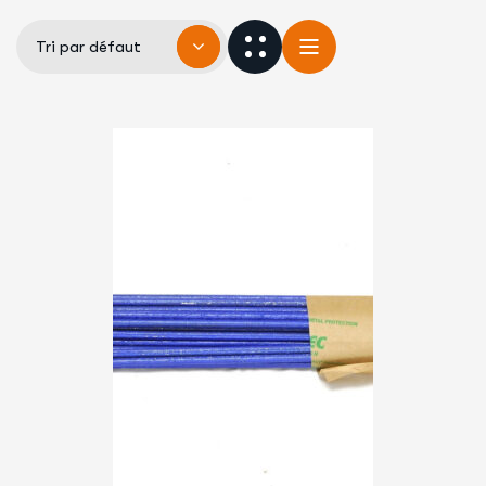
Tri par défaut
Lire
La