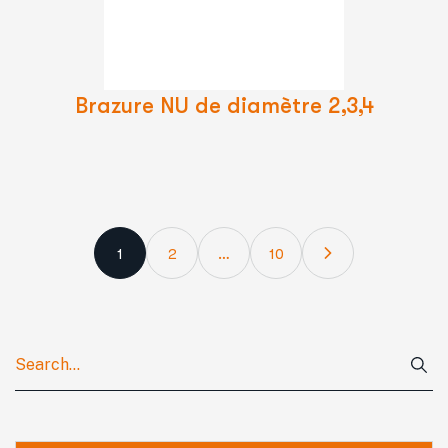
La
Suite
Brazure NU de diamètre 2,3,4
1
2
…
10