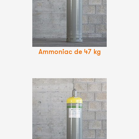
Lire
La
Suite
Ammoniac de 47 kg
Lire