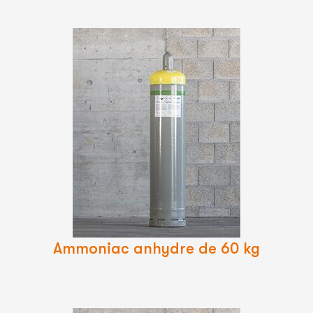
Lire
La
Suite
Ammoniac anhydre de 60 kg